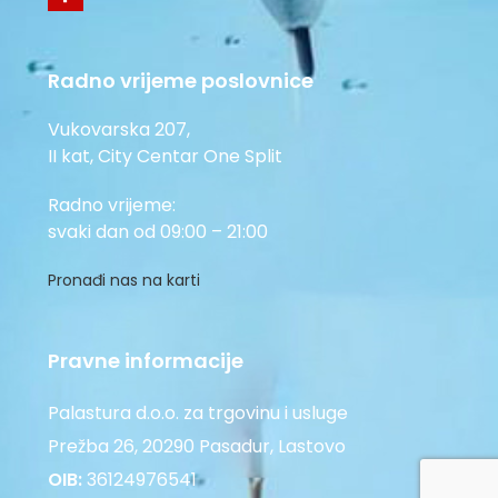
Radno vrijeme poslovnice
Vukovarska 207,
II kat, City Centar One Split
Radno vrijeme:
svaki dan od 09:00 – 21:00
Pronađi nas na karti
Pravne informacije
Palastura d.o.o. za trgovinu i usluge
Prežba 26, 20290 Pasadur, Lastovo
OIB:
36124976541