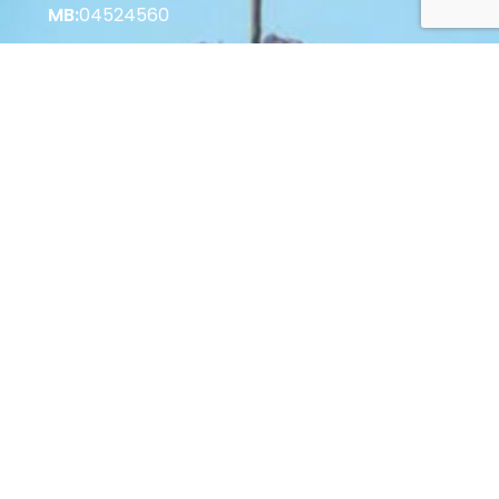
MB:
04524560
Korisne informacije
Vrste plaćanja u Web Shopu
Vrste plaćanja u Poslovnici
Povrat i raskid Ugovora
Zaštita potrošača
Opći uvjeti poslovanja
© 2022 Palastura d.o.o. Sva prava pridržana.
Web by: