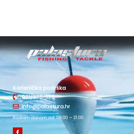
Korisnička podrška
021/375-175
info@palastura.hr
Radnim danom od: 09:00 – 21:00