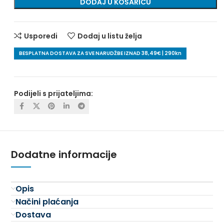
DODAJ U KOŠARICU
Usporedi
Dodaj u listu želja
BESPLATNA DOSTAVA ZA SVE NARUDŽBE IZNAD 38,49€ | 290kn
Podijeli s prijateljima:
Dodatne informacije
Opis
Načini plaćanja
Dostava