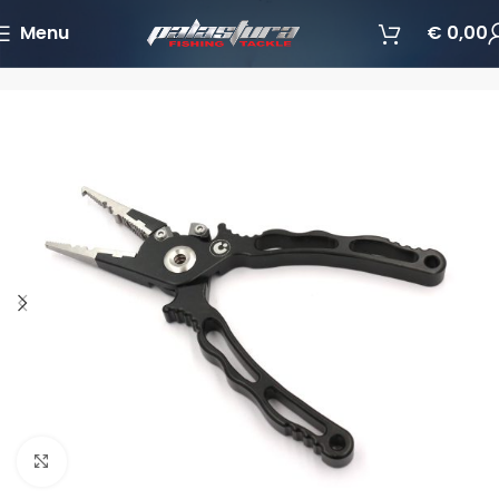
Menu
€
0,00
Početna
Pribor za ribolov
Alati
Povećajte sliku