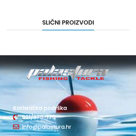
SLIČNI PROIZVODI
Korisnička podrška
021/375-175
info@palastura.hr