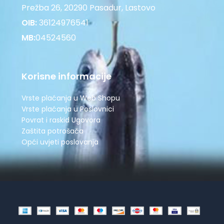
Prežba 26, 20290 Pasadur, Lastovo
OIB:
36124976541
MB:
04524560
Korisne informacije
Vrste plaćanja u Web Shopu
Vrste plaćanja u Poslovnici
Povrat i raskid Ugovora
Zaštita potrošača
Opći uvjeti poslovanja