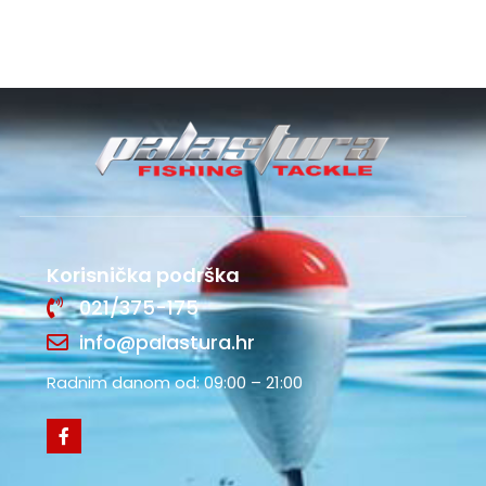
Korisnička podrška
021/375-175
info@palastura.hr
Radnim danom od: 09:00 – 21:00