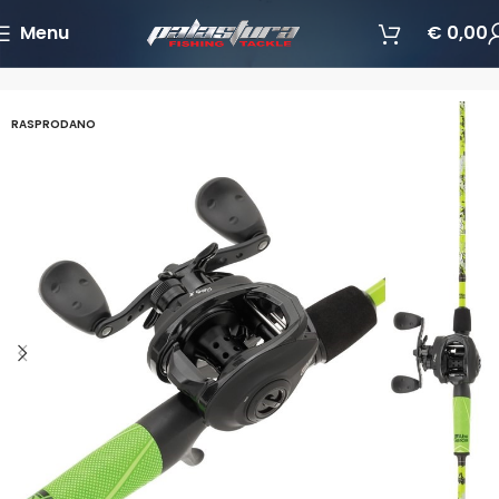
Menu
€
0,00
Početna
Štapovi
KOMBO
RASPRODANO