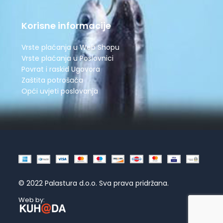
Korisne informacije
Vrste plaćanja u Web Shopu
Vrste plaćanja u Poslovnici
Povrat i raskid Ugovora
Zaštita potrošača
Opći uvjeti poslovanja
© 2022 Palastura d.o.o. Sva prava pridržana.
Web by: