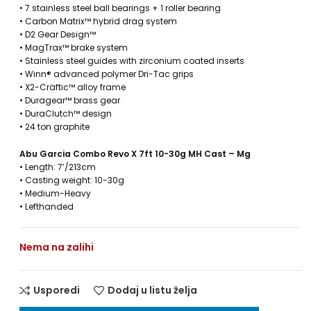
• 7 stainless steel ball bearings + 1 roller bearing
• Carbon Matrix™ hybrid drag system
• D2 Gear Design™
• MagTrax™ brake system
• Stainless steel guides with zirconium coated inserts
• Winn® advanced polymer Dri-Tac grips
• X2-Cräftic™ alloy frame
• Duragear™ brass gear
• DuraClutch™ design
• 24 ton graphite
Abu Garcia Combo Revo X 7ft 10-30g MH Cast – Mg
• Length: 7’/213cm
• Casting weight: 10-30g
• Medium-Heavy
• Lefthanded
Nema na zalihi
Usporedi
Dodaj u listu želja