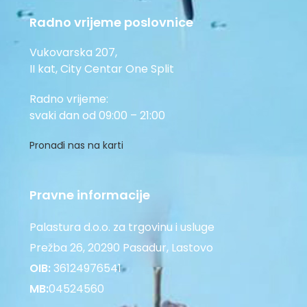
Radno vrijeme poslovnice
Vukovarska 207,
II kat, City Centar One Split
Radno vrijeme:
svaki dan od 09:00 – 21:00
Pronađi nas na karti
Pravne informacije
Palastura d.o.o. za trgovinu i usluge
Prežba 26, 20290 Pasadur, Lastovo
OIB:
36124976541
MB:
04524560