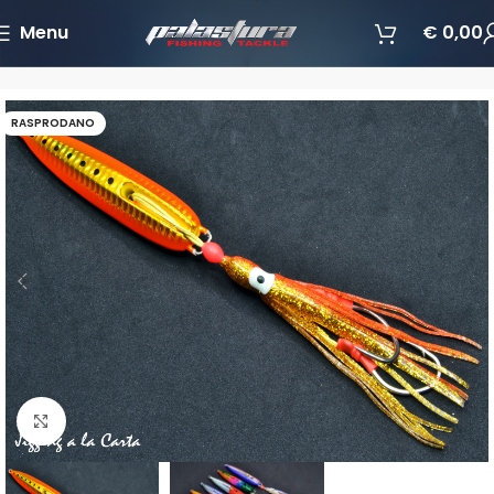
Menu
€
0,00
Početna
Varalice
Jigging varalice
RASPRODANO
Povećajte sliku