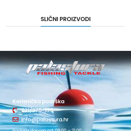
SLIČNI PROIZVODI
Korisnička podrška
021/375-175
info@palastura.hr
Radnim danom od: 09:00 – 21:00