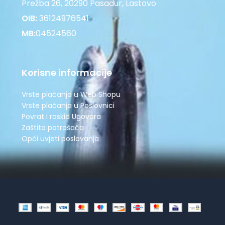
Prežba 26, 20290 Pasadur, Lastovo
OIB:
36124976541
MB:
04524560
Korisne informacije
Vrste plaćanja u Web Shopu
Vrste plaćanja u Poslovnici
Povrat i raskid Ugovora
Zaštita potrošača
Opći uvjeti poslovanja