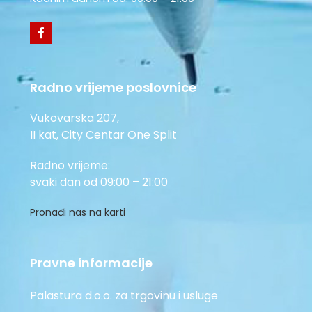
Radno vrijeme poslovnice
Vukovarska 207,
II kat, City Centar One Split
Radno vrijeme:
svaki dan od 09:00 – 21:00
Pronađi nas na karti
Pravne informacije
Palastura d.o.o. za trgovinu i usluge