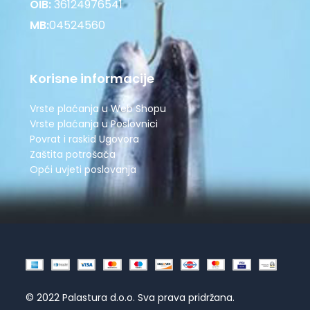
OIB:
36124976541
MB:
04524560
Korisne informacije
Vrste plaćanja u Web Shopu
Vrste plaćanja u Poslovnici
Povrat i raskid Ugovora
Zaštita potrošača
Opći uvjeti poslovanja
© 2022 Palastura d.o.o. Sva prava pridržana.