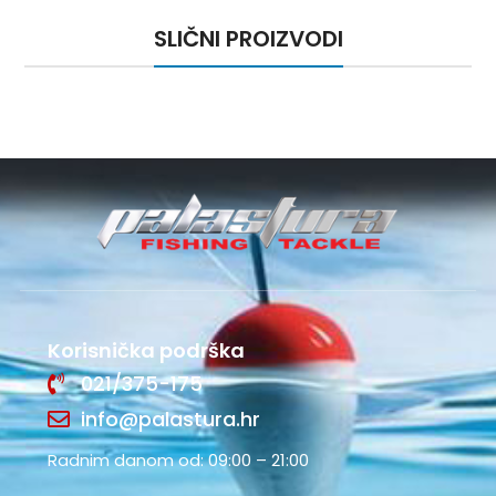
SLIČNI PROIZVODI
Korisnička podrška
021/375-175
info@palastura.hr
Radnim danom od: 09:00 – 21:00