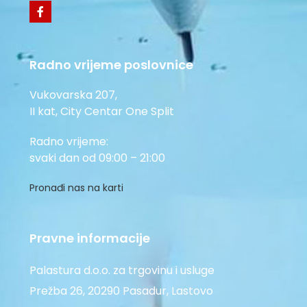
Radno vrijeme poslovnice
Vukovarska 207,
II kat, City Centar One Split
Radno vrijeme:
svaki dan od 09:00 – 21:00
Pronađi nas na karti
Pravne informacije
Palastura d.o.o. za trgovinu i usluge
Prežba 26, 20290 Pasadur, Lastovo