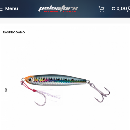
Menu
€
0,00
Početna
Varalice
Jigging varalice
RASPRODANO