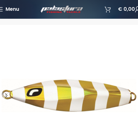
Menu
€
0,00
Početna
Varalice
Jigging varalice