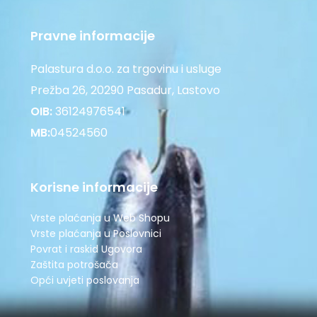
Pravne informacije
Palastura d.o.o. za trgovinu i usluge
Prežba 26, 20290 Pasadur, Lastovo
OIB:
36124976541
MB:
04524560
Korisne informacije
Vrste plaćanja u Web Shopu
Vrste plaćanja u Poslovnici
Povrat i raskid Ugovora
Zaštita potrošača
Opći uvjeti poslovanja