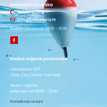
Korisnička podrška
021/375-175
info@palastura.hr
Radnim danom od: 09:00 – 21:00
Radno vrijeme poslovnice
Vukovarska 207,
II kat, City Centar One Split
Radno vrijeme:
svaki dan od 09:00 – 21:00
Pronađi nas na karti