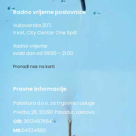
Radno vrijeme poslovnice
Vukovarska 207,
II kat, City Centar One Split
Radno vrijeme:
svaki dan od 09:00 – 21:00
Pronađi nas na karti
Pravne informacije
Palastura d.o.o. za trgovinu i usluge
Prežba 26, 20290 Pasadur, Lastovo
OIB:
36124976541
MB:
04524560