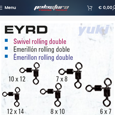
Menu
€
0,00
Početna
Pribor za ribolov
Vrtilice, kopče