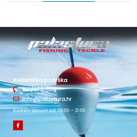
Korisnička podrška
021/375-175
info@palastura.hr
Radnim danom od: 09:00 – 21:00