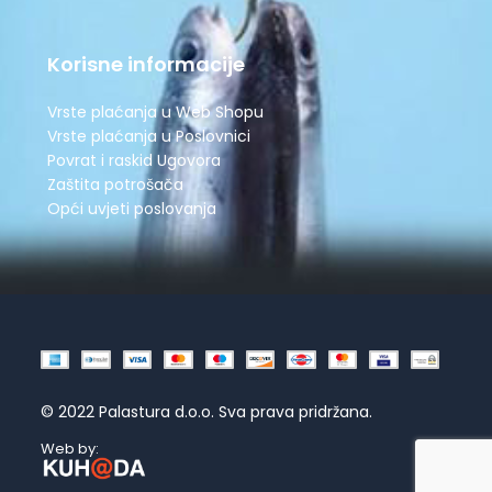
Korisne informacije
Vrste plaćanja u Web Shopu
Vrste plaćanja u Poslovnici
Povrat i raskid Ugovora
Zaštita potrošača
Opći uvjeti poslovanja
© 2022 Palastura d.o.o. Sva prava pridržana.
Web by: