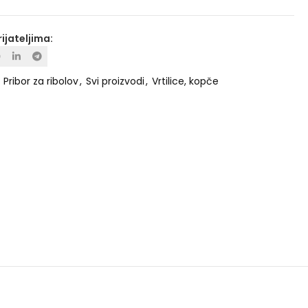
rijateljima:
:
Pribor za ribolov
,
Svi proizvodi
,
Vrtilice, kopče