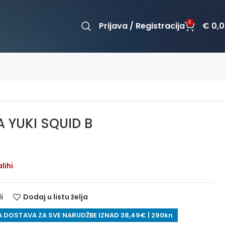
0
Prijava / Registracija
€
0,0
 YUKI SQUID B
lihi
i
Dodaj u listu želja
 DOSTAVA ZA SVE NARUDŽBE IZNAD 38,49€ | 290kn