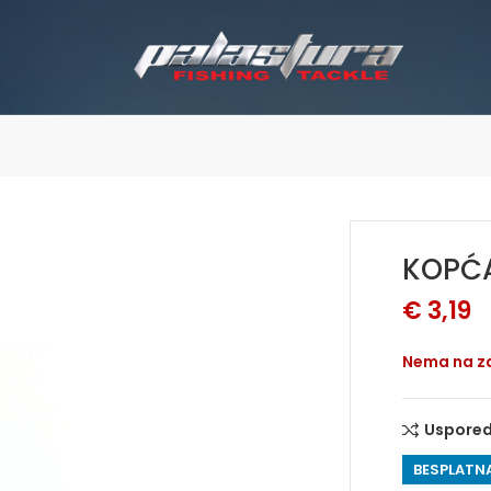
KOPĆA
€
3,19
Nema na za
Uspored
BESPLATNA