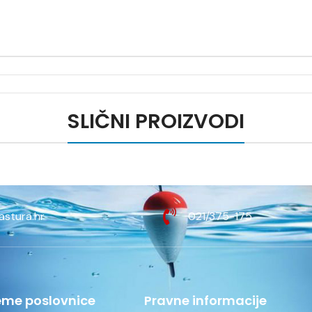
SLIČNI PROIZVODI
astura.hr
021/375-175
eme poslovnice
Pravne informacije