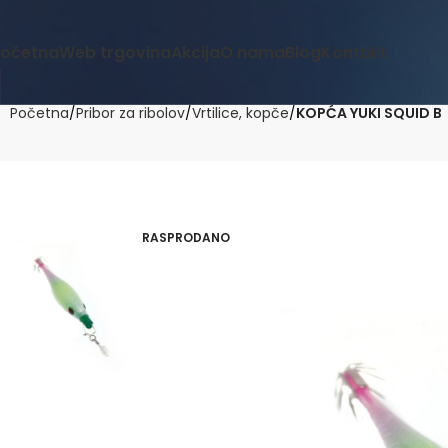
očetna
Web trgovina
Akcija
O nama
Blog
Kontakt
Početna
Pribor za ribolov
Vrtilice, kopče
KOPĆA YUKI SQUID B
RASPRODANO