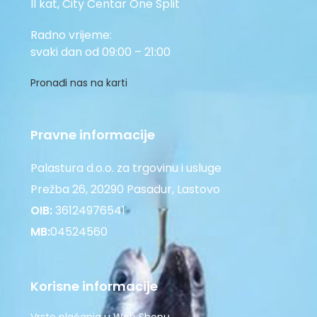
II kat, City Centar One Split
Radno vrijeme:
svaki dan od 09:00 – 21:00
Pronađi nas na karti
Pravne informacije
Palastura d.o.o. za trgovinu i usluge
Prežba 26, 20290 Pasadur, Lastovo
OIB:
36124976541
MB:
04524560
Korisne informacije