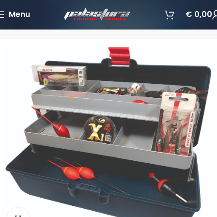
Menu
€
0,00
Početna
Pribor za ribolov
Kutije za pribor