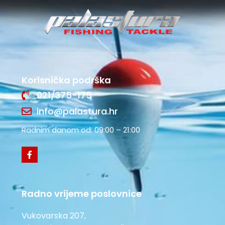
Korisnička podrška
021/375-175
info@palastura.hr
Radnim danom od: 09:00 – 21:00
Radno vrijeme poslovnice
Vukovarska 207,