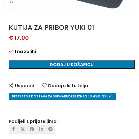
Povećajte sliku
KUTIJA ZA PRIBOR YUKI 01
€
17,00
1 na zalihi
DODAJ U KOŠARICU
Usporedi
Dodaj u listu želja
BESPLATNA DOSTAVA ZA SVE NARUDŽBE IZNAD 38,49€ | 290kn
Podijeli s prijateljima: