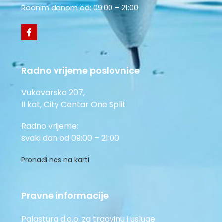
Radnim danom od: 09:00 – 21:00
Radno vrijeme poslovnice
Vukovarska 207,
II kat, City Centar One Split
Radno vrijeme:
svaki dan od 09:00 – 21:00
Pronađi nas na karti
Pravne informacije
Palastura d.o.o. za trgovinu i usluge