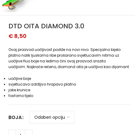
DTD OITA DIAMOND 3.0
€
8,50
Ovaj proizvod uočljivost podiže na novi nivo. Specijalno bijelo
platno nalik ljuskama ribe prošarano svjetlucavim nitima uz
uočljive fluo boje na leđima čini ovaj proizvod izrazito
uočljivim. Najkraće rečeno, diamond oita je uočljiva kao dijamant.
uočljive boje
svjetlucavo izdržljivo hrapavo platno
jake krunice
fosforno tijelo
BOJA