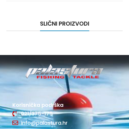
SLIČNI PROIZVODI
Korisnička podrška
021/375-175
info@palastura.hr