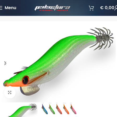
Menu
€
0,00
Početna
Varalice
Varalice za lignje
Povećajte sliku