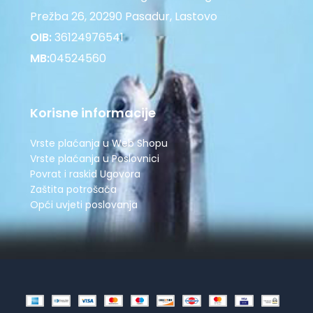
Prežba 26, 20290 Pasadur, Lastovo
OIB:
36124976541
MB:
04524560
Korisne informacije
Vrste plaćanja u Web Shopu
Vrste plaćanja u Poslovnici
Povrat i raskid Ugovora
Zaštita potrošača
Opći uvjeti poslovanja