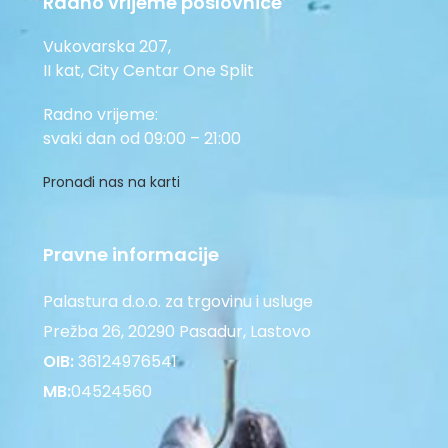
Radno vrijeme poslovnice
Vukovarska 207,
II kat, City Centar One Split
Radno vrijeme:
svaki dan od 09:00 – 21:00
Pronađi nas na karti
Pravne informacije
Palastura d.o.o. za trgovinu i usluge
Prežba 26, 20290 Pasadur, Lastovo
OIB:
36124976541
MB:
04524560