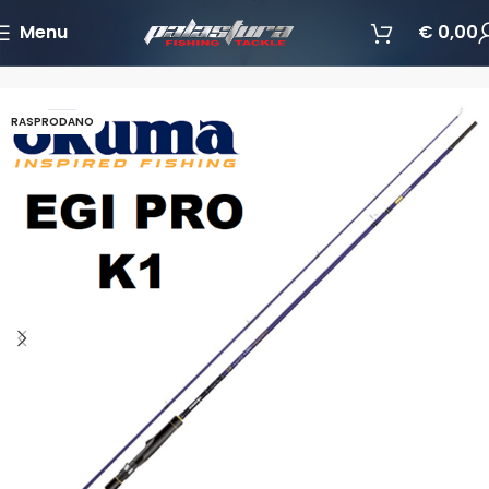
Menu
€
0,00
Početna
Štapovi
Eging
RASPRODANO