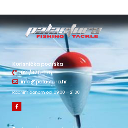
Korisnička podrška
021/375-175
info@palastura.hr
Radnim danom od: 09:00 – 21:00