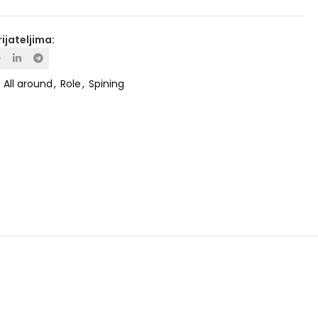
rijateljima:
:
All around
,
Role
,
Spining