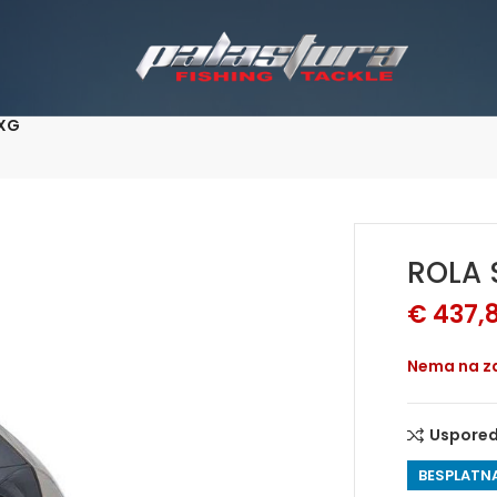
0XG
ROLA
€
437,
Nema na za
Uspored
BESPLATNA