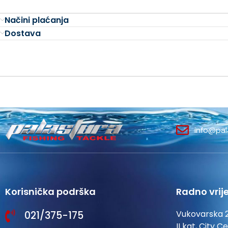
Načini plaćanja
Dostava
info@pal
Korisnička podrška
Radno vrij
Vukovarska 
021/375-175
II kat, City C