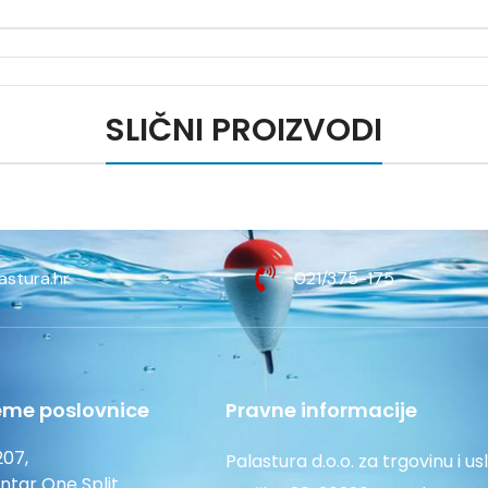
SLIČNI PROIZVODI
astura.hr
021/375-175
eme poslovnice
Pravne informacije
207,
Palastura d.o.o. za trgovinu i us
entar One Split