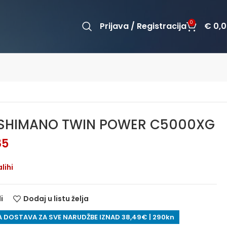
0
Prijava / Registracija
€
0,0
 SHIMANO TWIN POWER C5000XG
85
lihi
i
Dodaj u listu želja
 DOSTAVA ZA SVE NARUDŽBE IZNAD 38,49€ | 290kn