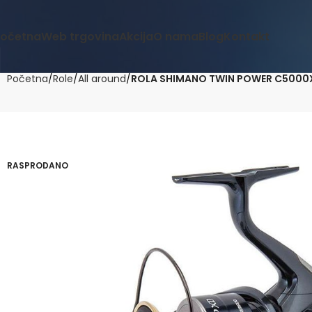
očetna
Web trgovina
Akcija
O nama
Blog
Kontakt
Početna
Role
All around
ROLA SHIMANO TWIN POWER C500
RASPRODANO