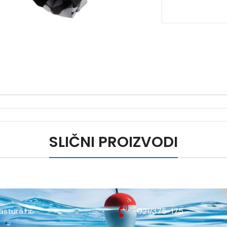
SLIČNI PROIZVODI
astura.hr
021/375-175