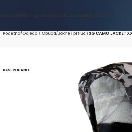
očetna
Web trgovina
Akcija
O nama
Blog
Kontakt
Početna
Odjeća / Obuća
Jakne i prsluci
SG CAMO JACKET X
RASPRODANO