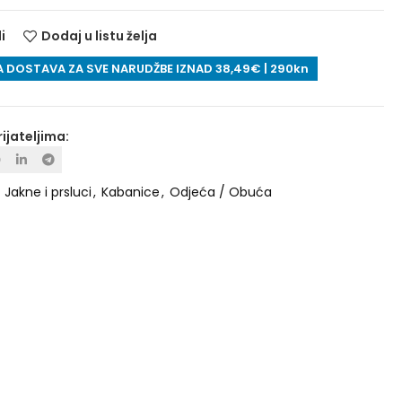
i
Dodaj u listu želja
 DOSTAVA ZA SVE NARUDŽBE IZNAD 38,49€ | 290kn
rijateljima:
:
Jakne i prsluci
,
Kabanice
,
Odjeća / Obuća