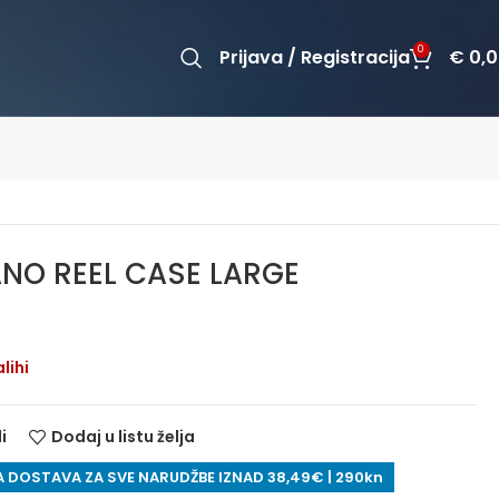
0
Prijava / Registracija
€
0,0
NO REEL CASE LARGE
lihi
i
Dodaj u listu želja
 DOSTAVA ZA SVE NARUDŽBE IZNAD 38,49€ | 290kn