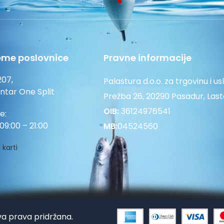
eme poslovnice
Pravne informacije
207,
Palastura d.o.o. za trgovinu i us
entar One Split
Prežba 26, 20290 Pasadur, Las
OIB:
36124976541
e:
09:00 – 21:00
MB:
04524560
 karti
va prava pridržana.