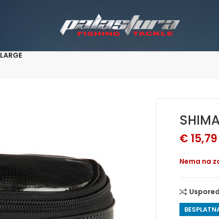
 LARGE
SHIMA
€
15,79
Nema na za
Uspored
BESPLATNA