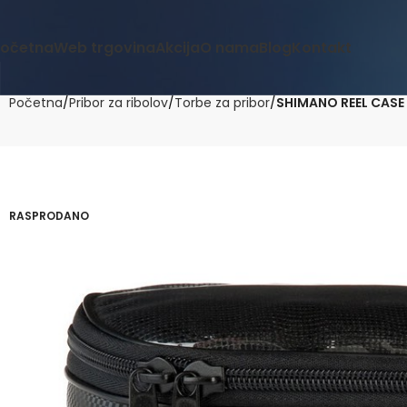
očetna
Web trgovina
Akcija
O nama
Blog
Kontakt
Početna
Pribor za ribolov
Torbe za pribor
SHIMANO REEL CASE
RASPRODANO