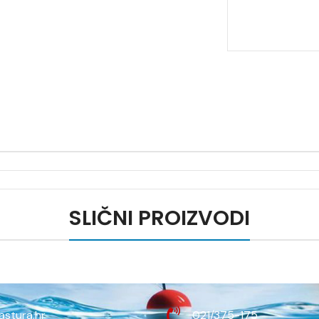
SLIČNI PROIZVODI
astura.hr
021/375-175