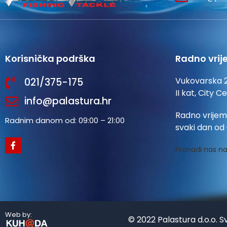
Korisnička podrška
Radno vrij
Vukovarska 
021/375-175
II kat, City C
info@palastura.hr
Radno vrijem
Radnim danom od: 09:00 – 21:00
svaki dan od 
Pronađi nas na
Web by:
© 2022 Palastura d.o.o. S