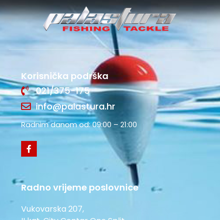
Korisnička podrška
021/375-175
info@palastura.hr
Radnim danom od: 09:00 – 21:00
Radno vrijeme poslovnice
Vukovarska 207,