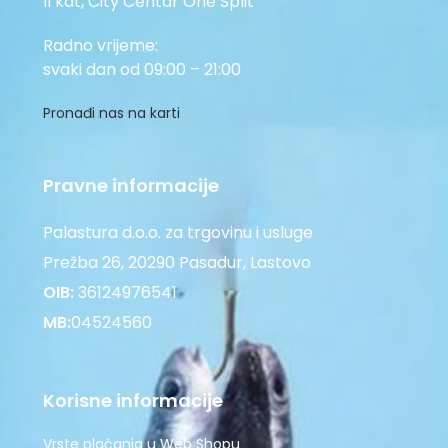
II kat, City Centar One Split
Radno vrijeme:
svaki dan od 09:00 – 21:00
Pronađi nas na karti
Pravne informacije
Palastura d.o.o. za trgovinu i usluge
Prežba 26, 20290 Pasadur, Lastovo
OIB:
36124976541
MB:
04524560
Korisne informacije
Vrste plaćanja u Web Shopu