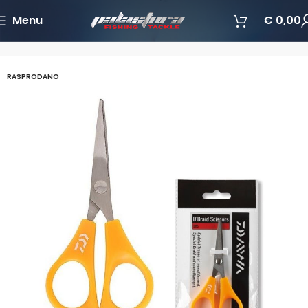
Menu
€
0,00
Početna
Pribor za ribolov
Alati
RASPRODANO