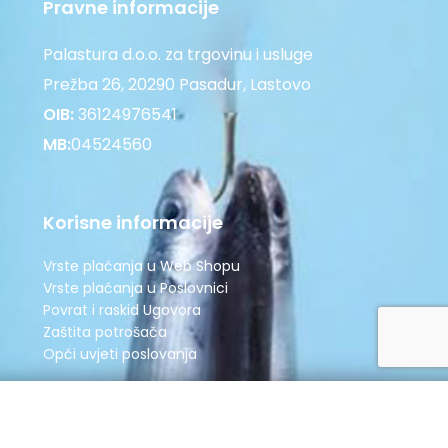
Pravne informacije
Palastura d.o.o. za trgovinu i usluge
Prežba 26, 20290 Pasadur, Lastovo
OIB:
36124976541
MB:
04524560
Korisne informacije
Vrste plaćanja u Web Shopu
Vrste plaćanja u Poslovnici
Povrat i raskid Ugovora
Zaštita potrošača
Opći uvjeti poslovanja