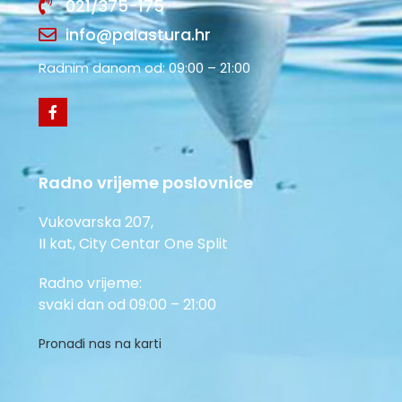
021/375-175
info@palastura.hr
Radnim danom od: 09:00 – 21:00
Radno vrijeme poslovnice
Vukovarska 207,
II kat, City Centar One Split
Radno vrijeme:
svaki dan od 09:00 – 21:00
Pronađi nas na karti