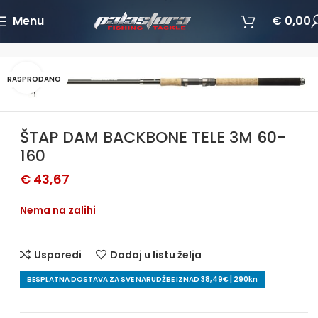
Menu
€
0,00
Početna
Štapovi
All around
Povećajte sliku
RASPRODANO
ŠTAP DAM BACKBONE TELE 3M 60-
160
€
43,67
Nema na zalihi
Usporedi
Dodaj u listu želja
BESPLATNA DOSTAVA ZA SVE NARUDŽBE IZNAD 38,49€ | 290kn