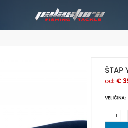
ŠTAP 
od:
€
3
VELIĆINA