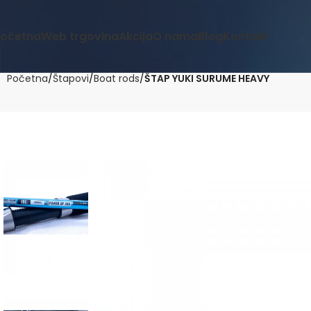
očetna
Web trgovina
Akcija
O nama
Blog
Kontakt
Početna
Štapovi
Boat rods
ŠTAP YUKI SURUME HEAVY