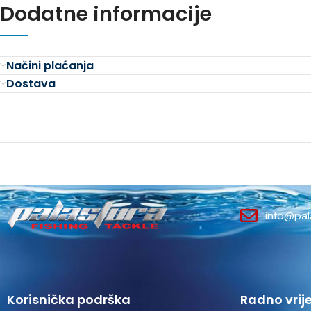
Dodatne informacije
Načini plaćanja
Dostava
info@pal
Korisnička podrška
Radno vrij