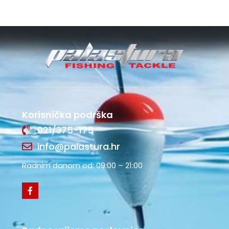
Korisnička podrška
021/375-175
info@palastura.hr
Radnim danom od: 09:00 – 21:00