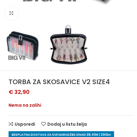
Povećajte sliku
TORBA ZA SKOSAVICE V2 SIZE4
€
32,90
Nema na zalihi
Usporedi
Dodaj u listu želja
BESPLATNA DOSTAVA ZA SVE NARUDŽBE IZNAD 38,49€ | 290kn