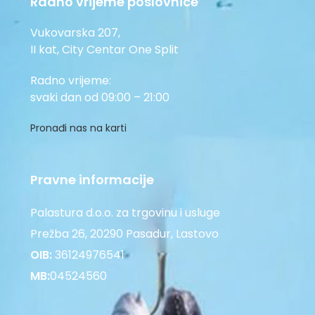
Radno vrijeme poslovnice
Vukovarska 207,
II kat, City Centar One Split
Radno vrijeme:
svaki dan od 09:00 – 21:00
Pronađi nas na karti
Pravne informacije
Palastura d.o.o. za trgovinu i usluge
Prežba 26, 20290 Pasadur, Lastovo
OIB:
36124976541
MB:
04524560