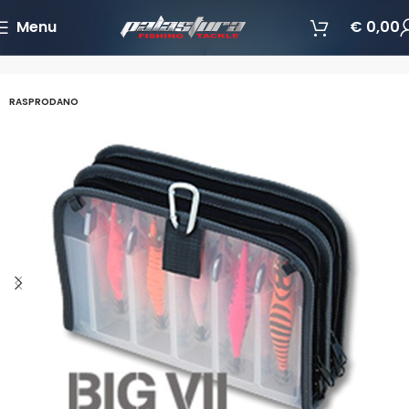
Menu
€
0,00
Početna
Pribor za ribolov
Torbe za varalice
RASPRODANO