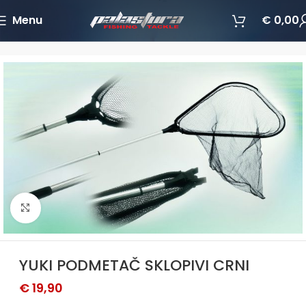
Menu
€
0,00
Početna
Pribor za ribolov
Podmetači
Povećajte sliku
YUKI PODMETAČ SKLOPIVI CRNI
€
19,90