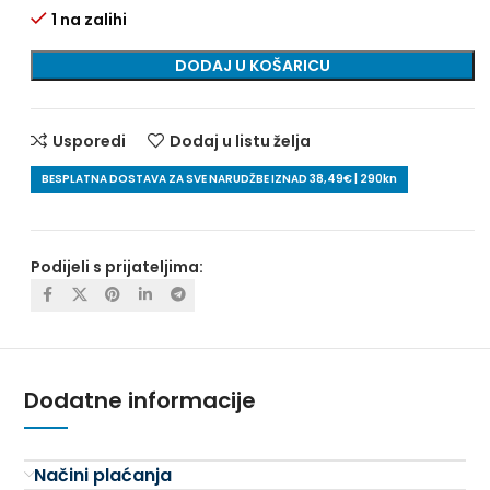
1 na zalihi
DODAJ U KOŠARICU
Usporedi
Dodaj u listu želja
BESPLATNA DOSTAVA ZA SVE NARUDŽBE IZNAD 38,49€ | 290kn
Podijeli s prijateljima:
Dodatne informacije
Načini plaćanja