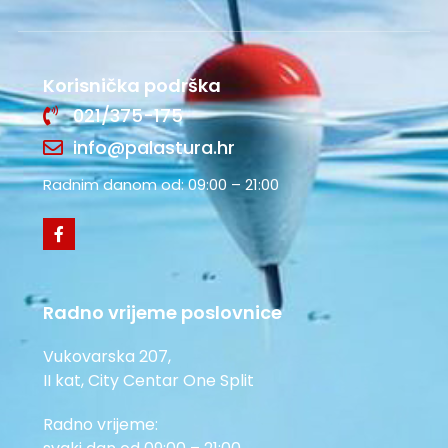
Korisnička podrška
021/375-175
info@palastura.hr
Radnim danom od: 09:00 – 21:00
Radno vrijeme poslovnice
Vukovarska 207,
II kat, City Centar One Split
Radno vrijeme: