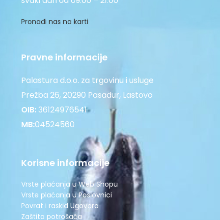
svaki dan od 09:00 – 21:00
Pronađi nas na karti
Pravne informacije
Palastura d.o.o. za trgovinu i usluge
Prežba 26, 20290 Pasadur, Lastovo
OIB:
36124976541
MB:
04524560
Korisne informacije
Vrste plaćanja u Web Shopu
Vrste plaćanja u Poslovnici
Povrat i raskid Ugovora
Zaštita potrošača