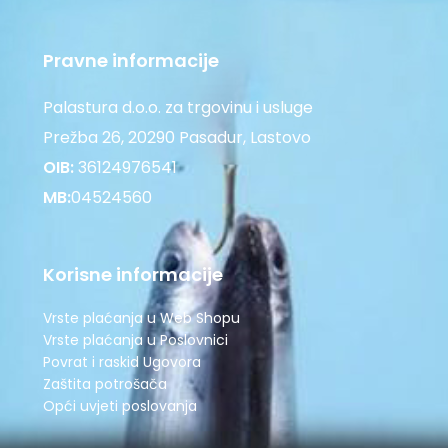
Pravne informacije
Palastura d.o.o. za trgovinu i usluge
Prežba 26, 20290 Pasadur, Lastovo
OIB:
36124976541
MB:
04524560
Korisne informacije
Vrste plaćanja u Web Shopu
Vrste plaćanja u Poslovnici
Povrat i raskid Ugovora
Zaštita potrošača
Opći uvjeti poslovanja