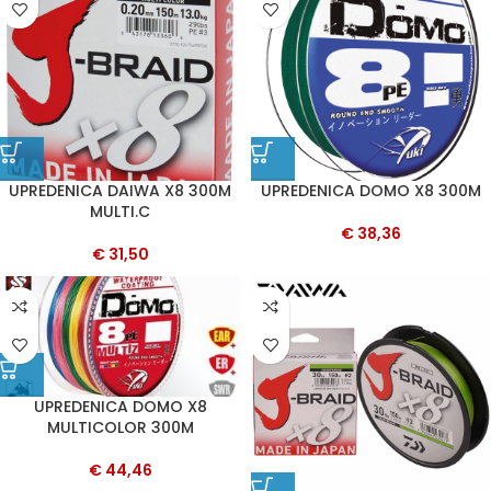
UPREDENICA DAIWA X8 300M
UPREDENICA DOMO X8 300M
MULTI.C
€
38,36
€
31,50
UPREDENICA DOMO X8
MULTICOLOR 300M
€
44,46