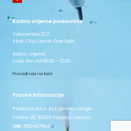
Radno vrijeme poslovnice
Vukovarska 207,
II kat, City Centar One Split
Radno vrijeme:
svaki dan od 09:00 – 21:00
Pronađi nas na karti
Pravne informacije
Palastura d.o.o. za trgovinu i usluge
Prežba 26, 20290 Pasadur, Lastovo
OIB:
36124976541