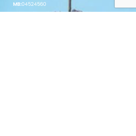
MB:
04524560
Korisne informacije
Vrste plaćanja u Web Shopu
Vrste plaćanja u Poslovnici
Povrat i raskid Ugovora
Zaštita potrošača
Opći uvjeti poslovanja
© 2022 Palastura d.o.o. Sva prava pridržana.
Web by: