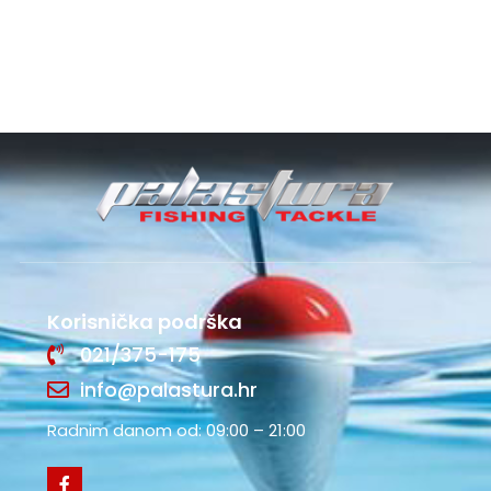
Korisnička podrška
021/375-175
info@palastura.hr
Radnim danom od: 09:00 – 21:00