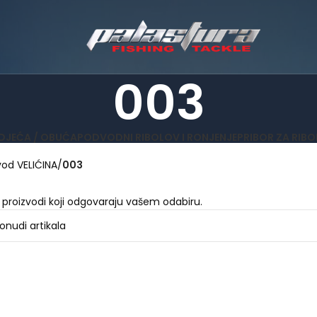
003
DJEĆA / OBUĆA
PODVODNI RIBOLOV I RONJENJE
PRIBOR ZA RIB
vod VELIĆINA
003
 proizvodi koji odgovaraju vašem odabiru.