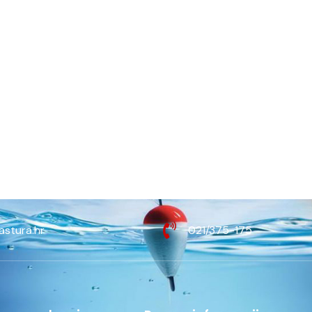
astura.hr
021/375-175