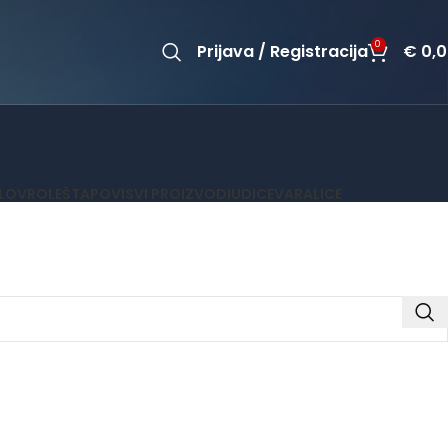
0
Prijava / Registracija
€
0,0
OLOV
ROLE
ŠTAPOVI
SVI PROIZVODI
UDICE
VARALICE