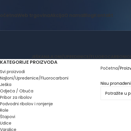
očetna
Web trgovina
Akcija
O nama
Blog
Kontakt
JEŠKA
NAJLONI/UPREDENICE/FLUOROCARBONI
O
KATEGORIJE PROIZVODA
Početna
Proiz
Svi proizvodi
Najloni/Upredenice/Fluorocarboni
Nisu pronađeni
Ješka
Odjeća / Obuća
Pribor za ribolov
Podvodni ribolov i ronjenje
Role
Štapovi
Udice
Varalice