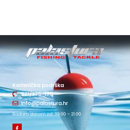
Korisnička podrška
021/375-175
info@palastura.hr
Radnim danom od: 09:00 – 21:00