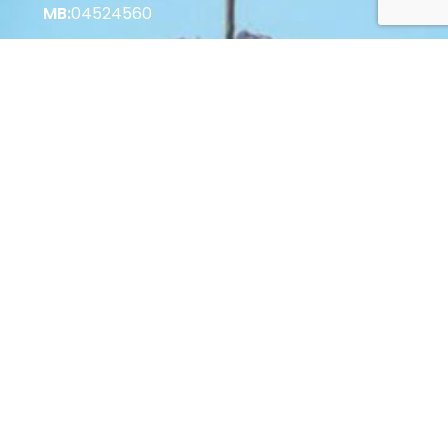
MB:
04524560
Korisne informacije
Vrste plaćanja u Web Shopu
Vrste plaćanja u Poslovnici
Povrat i raskid Ugovora
Zaštita potrošača
Opći uvjeti poslovanja
© 2022 Palastura d.o.o. Sva prava pridržana.
Web by: