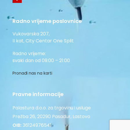
Radno vrijeme poslovnice
Vukovarska 207,
II kat, City Centar One Split
Radno vrijeme:
svaki dan od 09:00 – 21:00
Pronađi nas na karti
Pravne informacije
Palastura d.o.o. za trgovinu i usluge
Prežba 26, 20290 Pasadur, Lastovo
OIB:
36124976541