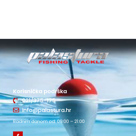
Korisnička podrška
021/375-175
info@palastura.hr
Radnim danom od: 09:00 – 21:00