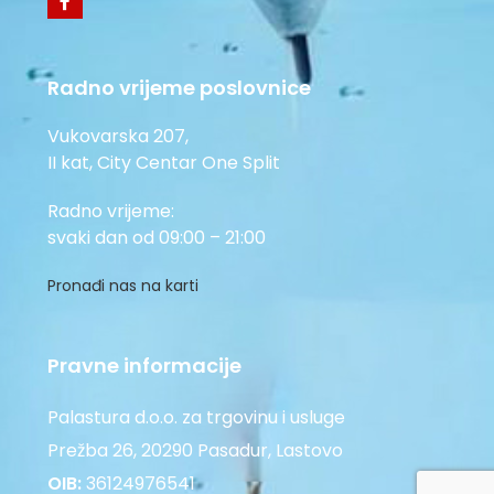
Radno vrijeme poslovnice
Vukovarska 207,
II kat, City Centar One Split
Radno vrijeme:
svaki dan od 09:00 – 21:00
Pronađi nas na karti
Pravne informacije
Palastura d.o.o. za trgovinu i usluge
Prežba 26, 20290 Pasadur, Lastovo
OIB:
36124976541