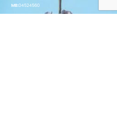
MB:
04524560
Korisne informacije
Vrste plaćanja u Web Shopu
Vrste plaćanja u Poslovnici
Povrat i raskid Ugovora
Zaštita potrošača
Opći uvjeti poslovanja
© 2022 Palastura d.o.o. Sva prava pridržana.