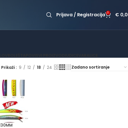
0
Prijava / Registracija
€
0,0
OLOV
ROLE
ŠTAPOVI
SVI PROIZVODI
UDICE
VARALICE
Prikaži
9
12
18
24
 130MM