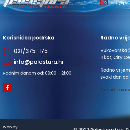
info@pal
Korisnička podrška
Radno vrij
Vukovarska 
021/375-175
II kat, City C
info@palastura.hr
Radno vrijem
Radnim danom od: 09:00 – 21:00
svaki dan od 
Pronađi nas na
Web by:
© 2022 Palastura d.o.o. S