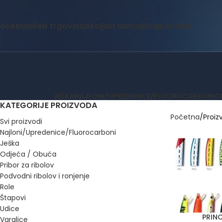
očetna
Web trgovina
Akcija
O nama
Blog
Kontakt
JEŠKA
NAJLONI/UPREDENICE/FLUOROCARBONI
O
KATEGORIJE PROIZVODA
Početna
Proiz
Svi proizvodi
Najloni/Upredenice/Fluorocarboni
Ješka
Odjeća / Obuća
Pribor za ribolov
Podvodni ribolov i ronjenje
Role
Štapovi
Udice
PRIN
ODABERI OPCIJ
Varalice