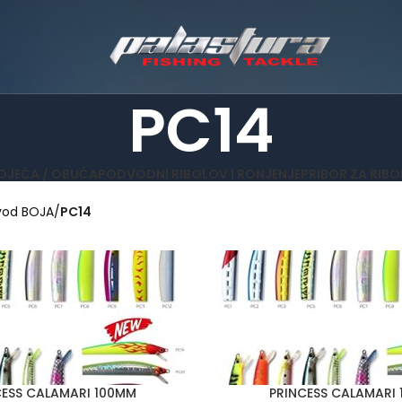
PC14
DJEĆA / OBUĆA
PODVODNI RIBOLOV I RONJENJE
PRIBOR ZA RIB
vod BOJA
PC14
CESS CALAMARI 100MM
PRINCESS CALAMARI
E
ODABERI OPCIJE