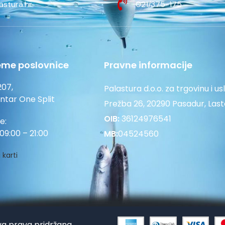
astura.hr
021/375-175
eme poslovnice
Pravne informacije
207,
Palastura d.o.o. za trgovinu i us
entar One Split
Prežba 26, 20290 Pasadur, Las
OIB:
36124976541
e:
09:00 – 21:00
MB:
04524560
 karti
va prava pridržana.