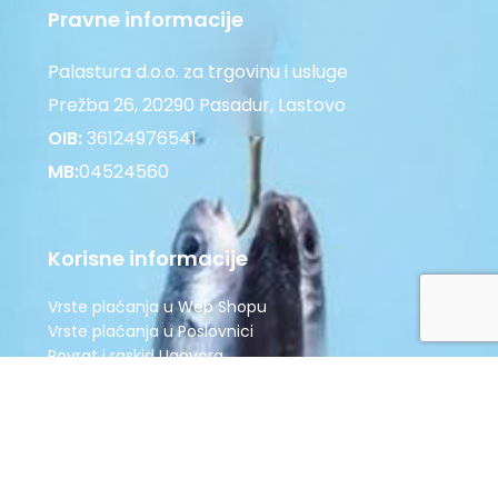
Pravne informacije
Palastura d.o.o. za trgovinu i usluge
Prežba 26, 20290 Pasadur, Lastovo
OIB:
36124976541
MB:
04524560
Korisne informacije
Vrste plaćanja u Web Shopu
Vrste plaćanja u Poslovnici
Povrat i raskid Ugovora
Zaštita potrošača
Opći uvjeti poslovanja