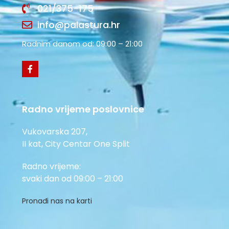
021/375-175
info@palastura.hr
Radnim danom od: 09:00 – 21:00
Radno vrijeme poslovnice
Vukovarska 207,
II kat, City Centar One Split
Radno vrijeme:
svaki dan od 09:00 – 21:00
Pronađi nas na karti