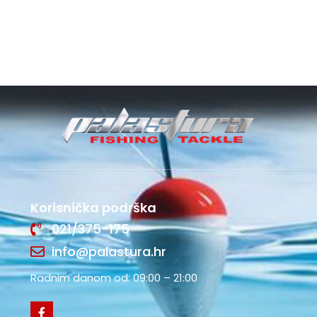
Korisnička podrška
021/375-175
info@palastura.hr
Radnim danom od: 09:00 – 21:00