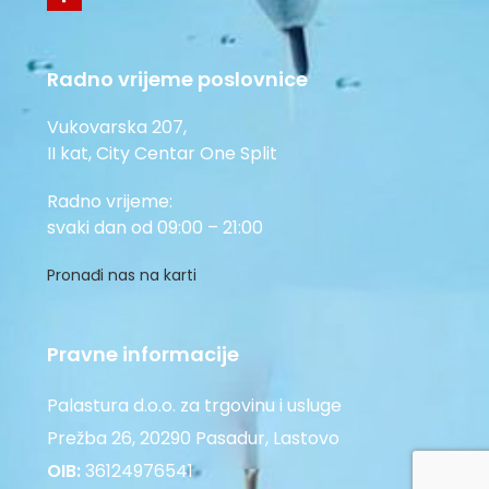
Radno vrijeme poslovnice
Vukovarska 207,
II kat, City Centar One Split
Radno vrijeme:
svaki dan od 09:00 – 21:00
Pronađi nas na karti
Pravne informacije
Palastura d.o.o. za trgovinu i usluge
Prežba 26, 20290 Pasadur, Lastovo
OIB:
36124976541