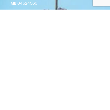
MB:
04524560
Korisne informacije
Vrste plaćanja u Web Shopu
Vrste plaćanja u Poslovnici
Povrat i raskid Ugovora
Zaštita potrošača
Opći uvjeti poslovanja
© 2022 Palastura d.o.o. Sva prava pridržana.
Web by: