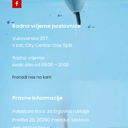
Radno vrijeme poslovnice
Vukovarska 207,
II kat, City Centar One Split
Radno vrijeme:
svaki dan od 09:00 – 21:00
Pronađi nas na karti
Pravne informacije
Palastura d.o.o. za trgovinu i usluge
Prežba 26, 20290 Pasadur, Lastovo