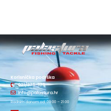
Korisnička podrška
021/375-175
info@palastura.hr
Radnim danom od: 09:00 – 21:00