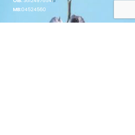
OIB:
36124976541
MB:
04524560
Korisne informacije
Vrste plaćanja u Web Shopu
Vrste plaćanja u Poslovnici
Povrat i raskid Ugovora
Zaštita potrošača
Opći uvjeti poslovanja
© 2022 Palastura d.o.o. Sva prava pridržana.