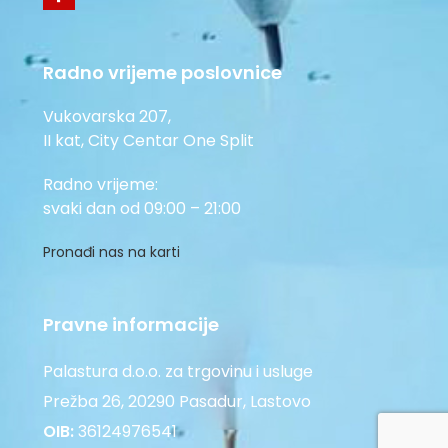
Radno vrijeme poslovnice
Vukovarska 207,
II kat, City Centar One Split
Radno vrijeme:
svaki dan od 09:00 – 21:00
Pronađi nas na karti
Pravne informacije
Palastura d.o.o. za trgovinu i usluge
Prežba 26, 20290 Pasadur, Lastovo
OIB:
36124976541