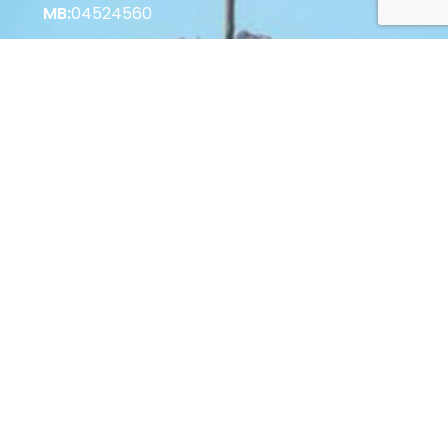
MB:
04524560
Korisne informacije
Vrste plaćanja u Web Shopu
Vrste plaćanja u Poslovnici
Povrat i raskid Ugovora
Zaštita potrošača
Opći uvjeti poslovanja
© 2022 Palastura d.o.o. Sva prava pridržana.
Web by: