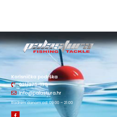
Korisnička podrška
021/375-175
info@palastura.hr
Radnim danom od: 09:00 – 21:00