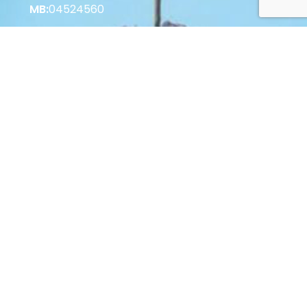
MB:
04524560
Korisne informacije
Vrste plaćanja u Web Shopu
Vrste plaćanja u Poslovnici
Povrat i raskid Ugovora
Zaštita potrošača
Opći uvjeti poslovanja
© 2022 Palastura d.o.o. Sva prava pridržana.
Web by: