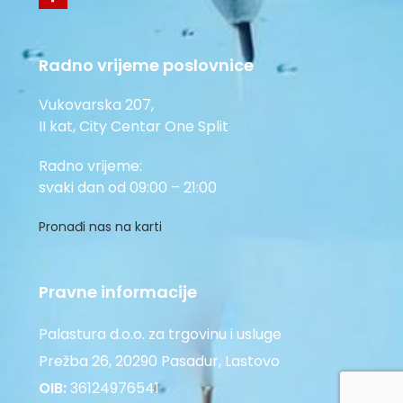
Radno vrijeme poslovnice
Vukovarska 207,
II kat, City Centar One Split
Radno vrijeme:
svaki dan od 09:00 – 21:00
Pronađi nas na karti
Pravne informacije
Palastura d.o.o. za trgovinu i usluge
Prežba 26, 20290 Pasadur, Lastovo
OIB:
36124976541