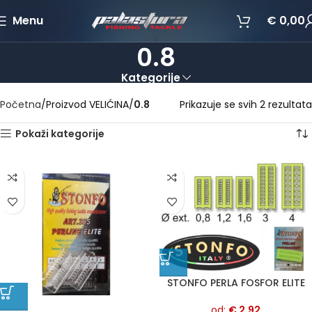
Menu
€
0,00
0.8
Kategorije
Početna
Proizvod VELIĆINA
0.8
Prikazuje se svih 2 rezultata
Pokaži kategorije
STONFO PERLA FOSFOR ELITE
od:
€
2,92