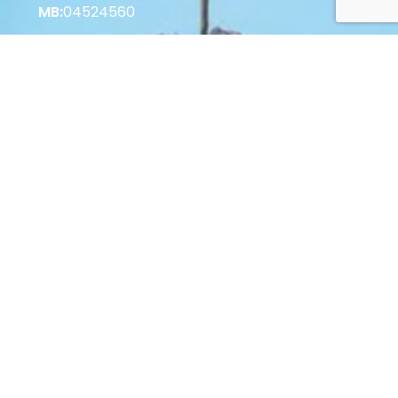
MB:
04524560
Korisne informacije
Vrste plaćanja u Web Shopu
Vrste plaćanja u Poslovnici
Povrat i raskid Ugovora
Zaštita potrošača
Opći uvjeti poslovanja
© 2022 Palastura d.o.o. Sva prava pridržana.
Web by: