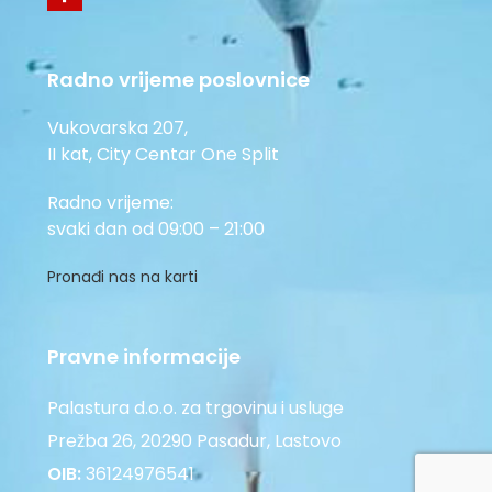
Radno vrijeme poslovnice
Vukovarska 207,
II kat, City Centar One Split
Radno vrijeme:
svaki dan od 09:00 – 21:00
Pronađi nas na karti
Pravne informacije
Palastura d.o.o. za trgovinu i usluge
Prežba 26, 20290 Pasadur, Lastovo
OIB:
36124976541