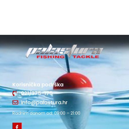
Korisnička podrška
021/375-175
info@palastura.hr
Radnim danom od: 09:00 – 21:00