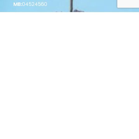
MB:
04524560
Korisne informacije
Vrste plaćanja u Web Shopu
Vrste plaćanja u Poslovnici
Povrat i raskid Ugovora
Zaštita potrošača
Opći uvjeti poslovanja
© 2022 Palastura d.o.o. Sva prava pridržana.
Web by: