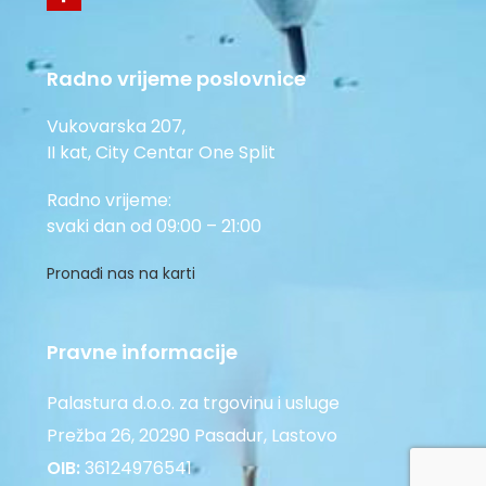
Radno vrijeme poslovnice
Vukovarska 207,
II kat, City Centar One Split
Radno vrijeme:
svaki dan od 09:00 – 21:00
Pronađi nas na karti
Pravne informacije
Palastura d.o.o. za trgovinu i usluge
Prežba 26, 20290 Pasadur, Lastovo
OIB:
36124976541