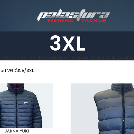
3XL
DJEĆA / OBUĆA
PODVODNI RIBOLOV I RONJENJE
PRIBOR ZA RIB
vod VELIĆINA
3XL
JAKNA YUKI
E