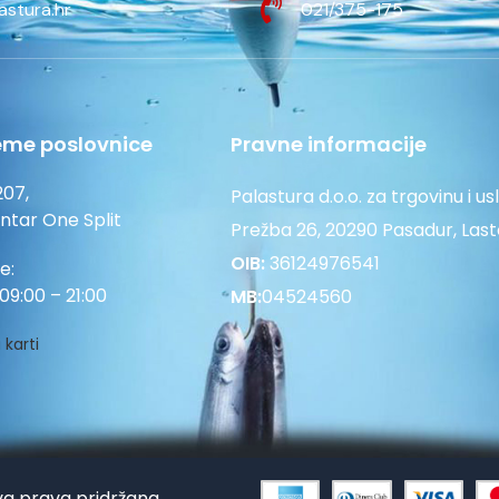
astura.hr
021/375-175
eme poslovnice
Pravne informacije
207,
Palastura d.o.o. za trgovinu i us
entar One Split
Prežba 26, 20290 Pasadur, Las
OIB:
36124976541
e:
09:00 – 21:00
MB:
04524560
 karti
va prava pridržana.