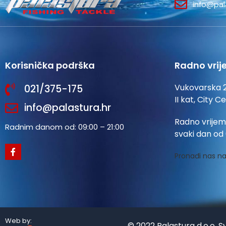
info@pal
Korisnička podrška
Radno vrij
Vukovarska 
021/375-175
II kat, City C
info@palastura.hr
Radno vrijem
Radnim danom od: 09:00 – 21:00
svaki dan od 
Pronađi nas na
Web by:
© 2022 Palastura d.o.o. S