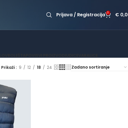
0
Prijava / Registracija
€
0,0
OLOV
ROLE
ŠTAPOVI
SVI PROIZVODI
UDICE
VARALICE
Prikaži
9
12
18
24