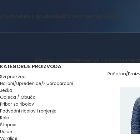
očetna
Web trgovina
Akcija
O nama
Blog
Kontakt
JEŠKA
NAJLONI/UPREDENICE/FLUOROCARBONI
O
KATEGORIJE PROIZVODA
Početna
Proiz
Svi proizvodi
Najloni/Upredenice/Fluorocarboni
Ješka
Odjeća / Obuća
Pribor za ribolov
Podvodni ribolov i ronjenje
Role
Štapovi
Udice
ODABERI OPCIJ
Varalice