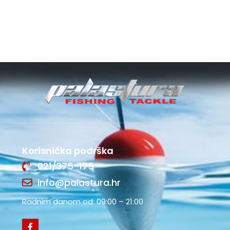
Korisnička podrška
021/375-175
info@palastura.hr
Radnim danom od: 09:00 – 21:00