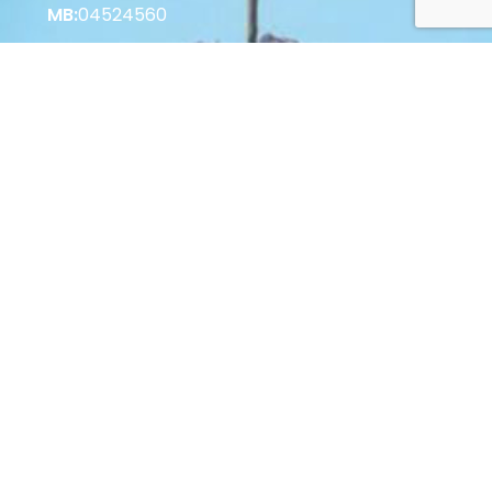
MB:
04524560
Korisne informacije
Vrste plaćanja u Web Shopu
Vrste plaćanja u Poslovnici
Povrat i raskid Ugovora
Zaštita potrošača
Opći uvjeti poslovanja
© 2022 Palastura d.o.o. Sva prava pridržana.
Web by: