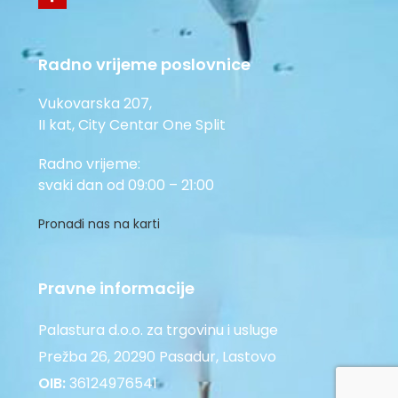
Radno vrijeme poslovnice
Vukovarska 207,
II kat, City Centar One Split
Radno vrijeme:
svaki dan od 09:00 – 21:00
Pronađi nas na karti
Pravne informacije
Palastura d.o.o. za trgovinu i usluge
Prežba 26, 20290 Pasadur, Lastovo
OIB:
36124976541