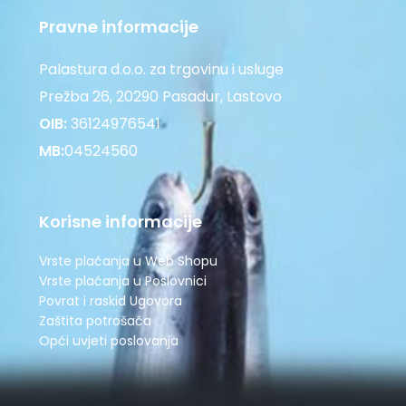
Pravne informacije
Palastura d.o.o. za trgovinu i usluge
Prežba 26, 20290 Pasadur, Lastovo
OIB:
36124976541
MB:
04524560
Korisne informacije
Vrste plaćanja u Web Shopu
Vrste plaćanja u Poslovnici
Povrat i raskid Ugovora
Zaštita potrošača
Opći uvjeti poslovanja