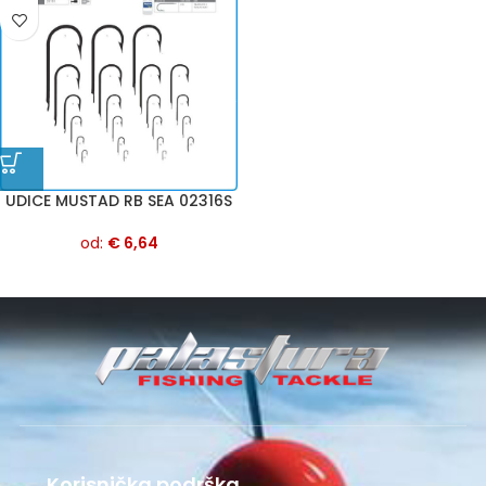
UDICE MUSTAD RB SEA 02316S
od:
€
6,64
Korisnička podrška