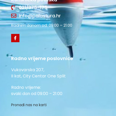
021/375-175
info@palastura.hr
Radnim danom od: 09:00 – 21:00
Radno vrijeme poslovnice
Vukovarska 207,
II kat, City Centar One Split
Radno vrijeme:
svaki dan od 09:00 – 21:00
Pronađi nas na karti