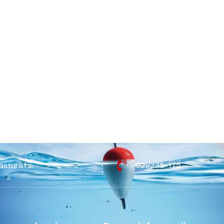
astura.hr
021/375-175