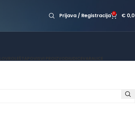
0
Prijava / Registracija
€
0,0
OLOV
ROLE
ŠTAPOVI
SVI PROIZVODI
UDICE
VARALICE