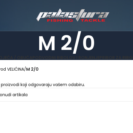
M 2/0
DJEĆA / OBUĆA
PODVODNI RIBOLOV I RONJENJE
PRIBOR ZA RIB
vod VELIĆINA
M 2/0
 proizvodi koji odgovaraju vašem odabiru.