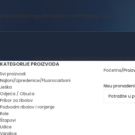
očetna
Web trgovina
Akcija
O nama
Blog
Kontakt
JEŠKA
NAJLONI/UPREDENICE/FLUOROCARBONI
O
KATEGORIJE PROIZVODA
Početna
Proiz
Svi proizvodi
Najloni/Upredenice/Fluorocarboni
Nisu pronađeni
Ješka
Odjeća / Obuća
Pribor za ribolov
Podvodni ribolov i ronjenje
Role
Štapovi
Udice
Varalice