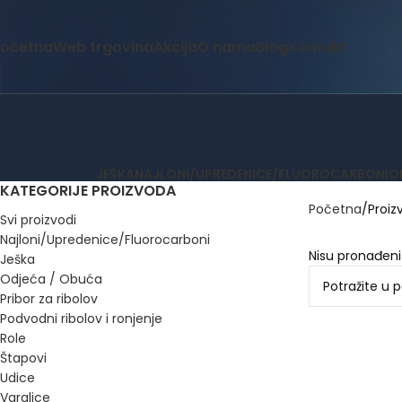
očetna
Web trgovina
Akcija
O nama
Blog
Kontakt
JEŠKA
NAJLONI/UPREDENICE/FLUOROCARBONI
O
KATEGORIJE PROIZVODA
Početna
Proiz
Svi proizvodi
Najloni/Upredenice/Fluorocarboni
Nisu pronađeni
Ješka
Odjeća / Obuća
Pribor za ribolov
Podvodni ribolov i ronjenje
Role
Štapovi
Udice
Varalice