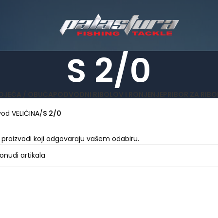
S 2/0
DJEĆA / OBUĆA
PODVODNI RIBOLOV I RONJENJE
PRIBOR ZA RIB
vod VELIĆINA
S 2/0
 proizvodi koji odgovaraju vašem odabiru.