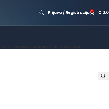
0
Prijava / Registracija
€
0,0
OLOV
ROLE
ŠTAPOVI
SVI PROIZVODI
UDICE
VARALICE