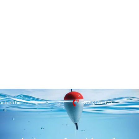
astura.hr
021/375-175