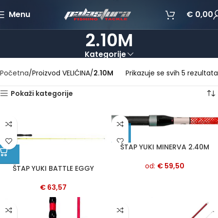
Menu
€
0,00
2.10M
Kategorije
Početna
Proizvod VELIĆINA
2.10M
Prikazuje se svih 5 rezultata
Pokaži kategorije
ŠTAP YUKI MINERVA 2.40M
od:
€
59,50
ŠTAP YUKI BATTLE EGGY
€
63,57