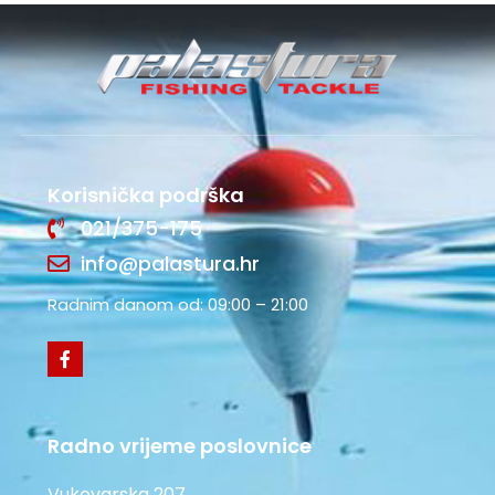
Korisnička podrška
021/375-175
info@palastura.hr
Radnim danom od: 09:00 – 21:00
Radno vrijeme poslovnice
Vukovarska 207,