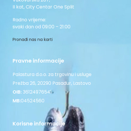
II kat, City Centar One Split
Radno vrijeme:
svaki dan od 09:00 – 21:00
Pronađi nas na karti
Pravne informacije
Palastura d.o.o. za trgovinu i usluge
Prežba 26, 20290 Pasadur, Lastovo
OIB:
36124976541
MB:
04524560
Korisne informacije